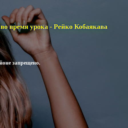
во время урока - Рейко Кобаякава
айоне запрещено.